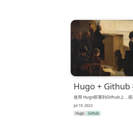
Hugo + Git
使用 Hugo部署到Github上
Jul 19, 2023
Hugo
Github