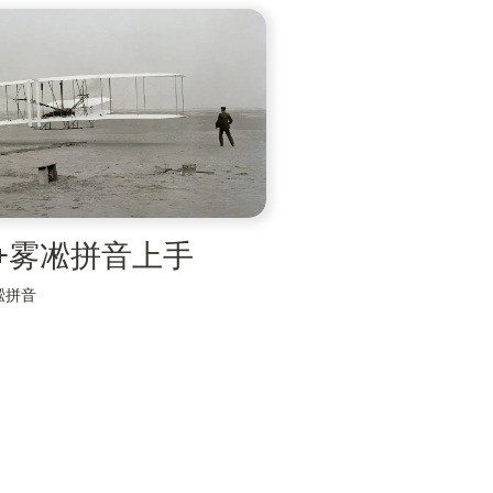
法+雾凇拼音上手
凇拼音